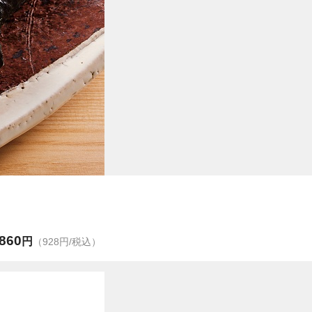
860
円
（928円/税込）