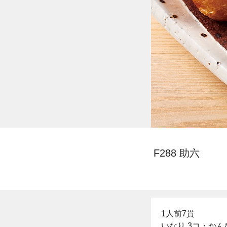
F288 助六
1人前7貫
いなり 3コ・かん