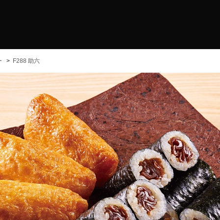
ー
F288 助六