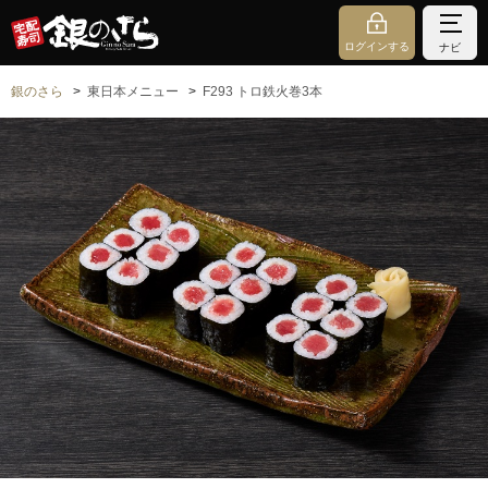
ログインする
ナビ
銀のさら
東日本メニュー
F293 トロ鉄火巻3本