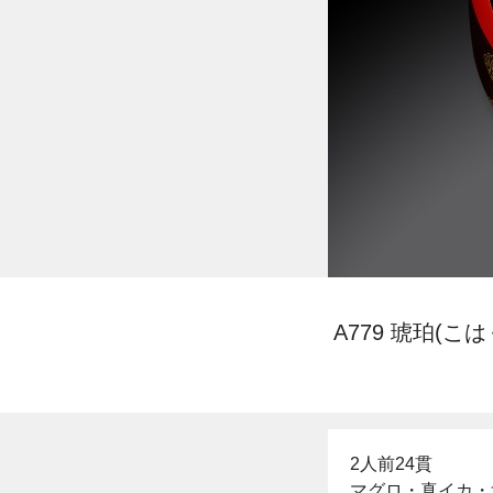
A779 琥珀(こは
2人前24貫
マグロ・真イカ・