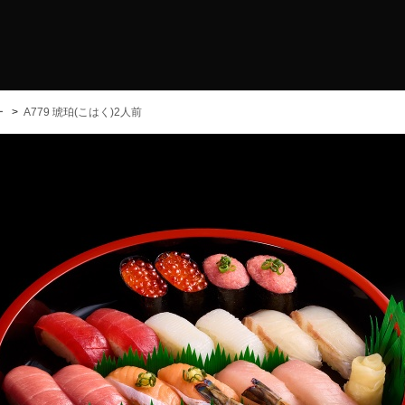
ー
A779 琥珀(こはく)2人前