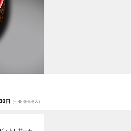
80
円
（6,458円/税込）
ビ・トロサーモ