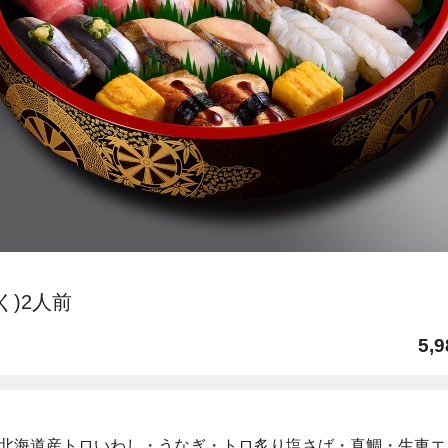
く)2人前
5,9
北海道産トロいわし・うなぎ・トロ炙り塩さば・真鯛・生車エ