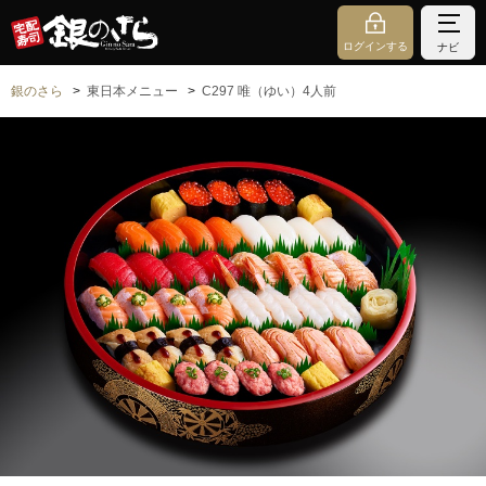
ログインする
ナビ
銀のさら
東日本メニュー
C297 唯（ゆい）4人前