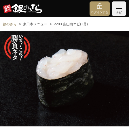
ログインする
ナビ
銀のさら
東日本メニュー
P203 富山白エビ(1貫)