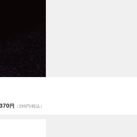
370
円
（399円/税込）