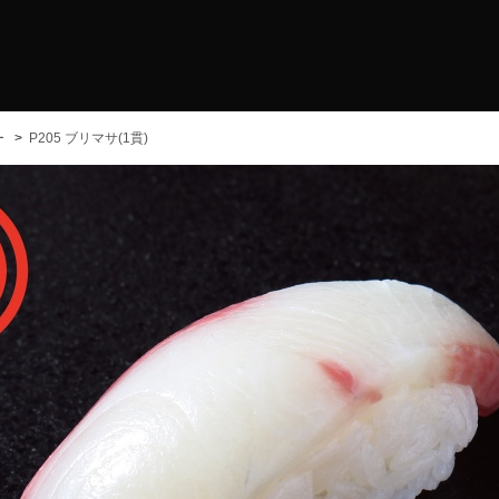
ー
P205 ブリマサ(1貫)