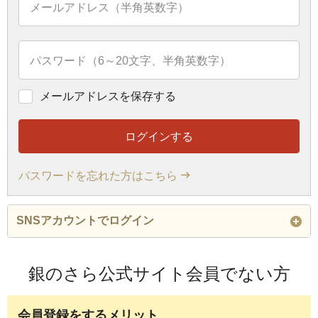
メールアドレス（半角英数字）
パスワード（6～20文字、半角英数字）
メールアドレスを保存する
ログインする
パスワードを忘れた方はこちら
SNSアカウントでログイン
外部サービスのアカウントでもログインできます。初
銀のさら公式サイト会員でない方
めてご利用になる方も、各サービスからログイン後に
会員登録・ご注文が可能です。※LINEで連携すると
「銀のさら」が友だち追加されます。
会員登録をするメリット