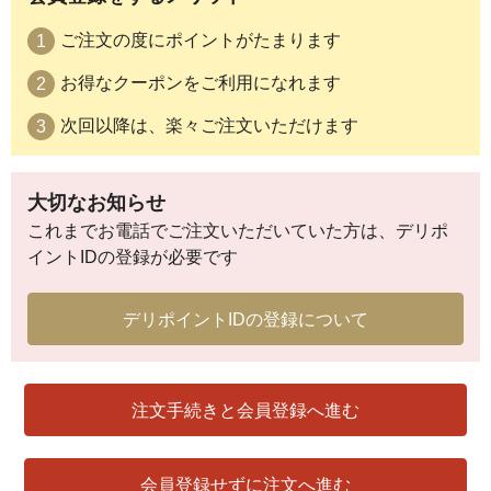
ご注文の度にポイントがたまります
LINEでログイン
お得なクーポンをご利用になれます
Yahoo! JAPAN IDで
ログイン
次回以降は、楽々ご注文いただけます
X（旧Twitter）でログイン
大切なお知らせ
これまでお電話でご注文いただいていた方は、デリポ
Googleでログイン
イントIDの登録が必要です
閉じる
デリポイントIDの登録について
注文手続きと会員登録へ進む
会員登録せずに注文へ進む