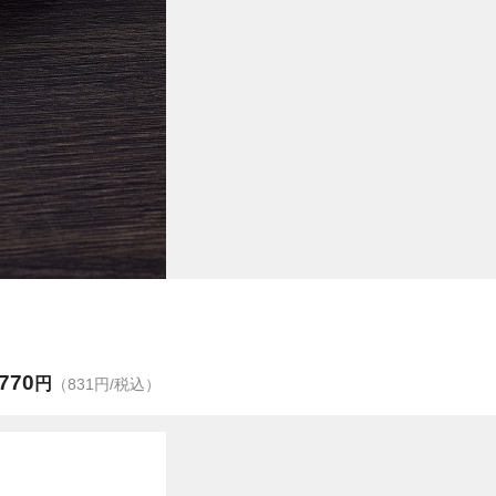
770
円
（831円/税込）