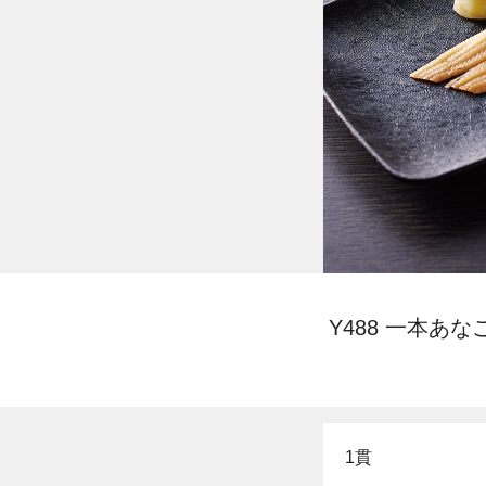
Y488 一本あな
1貫