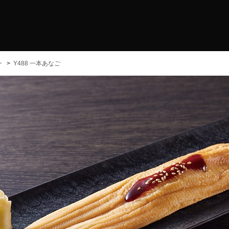
ー
Y488 一本あなご