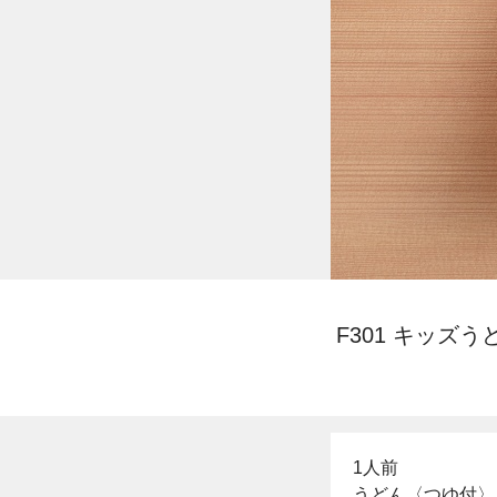
F301 キッズう
1人前
うどん〈つゆ付〉