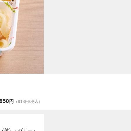
850
円
（918円/税込）
プ付〉・ゼリー・