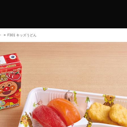
ー
F301 キッズうどん