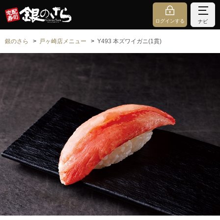
ログインする
ナビ
銀のさら
戸ヶ崎店メニュー
Y493 本ズワイガニ(1貫)