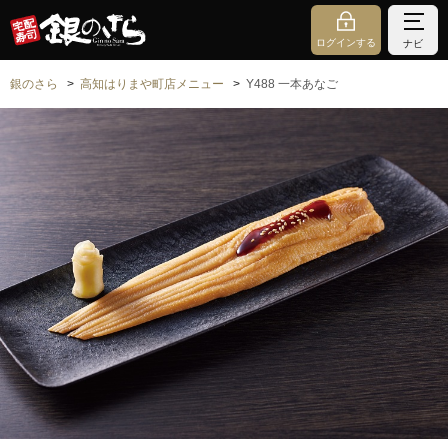
ログインする
ナビ
銀のさら
高知はりまや町店メニュー
Y488 一本あなご