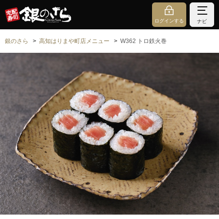
ログインする
ナビ
銀のさら
高知はりまや町店メニュー
W362 トロ鉄火巻