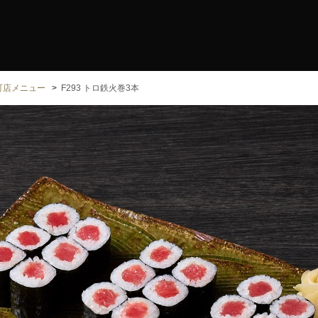
町店メニュー
F293 トロ鉄火巻3本