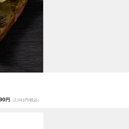
90
円
（2,041円/税込）