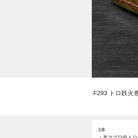
F293 トロ鉄火
3本
・本マグロ中トロ