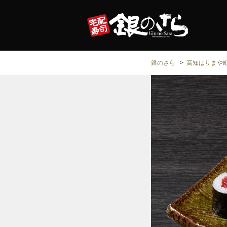
銀のさら
高知はりまや