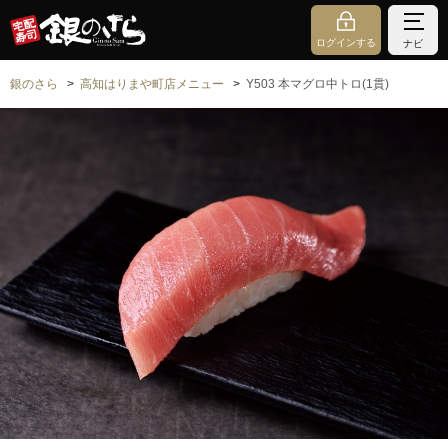
ログインする
ナビ
銀のさら
高知はりまや町店メニュー
Y503 本マグロ中トロ(1貫)