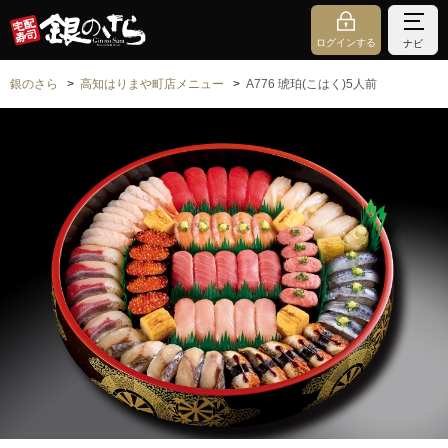
ログインする
ナビ
銀のさら
高知はりまや町店メニュー
A776 琥珀(こはく)5人前