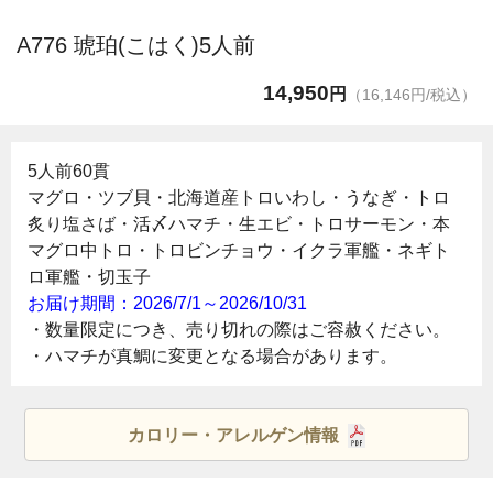
A776 琥珀(こはく)5人前
14,950
円
（16,146円/税込）
5人前60貫
マグロ・ツブ貝・北海道産トロいわし・うなぎ・トロ
炙り塩さば・活〆ハマチ・生エビ・トロサーモン・本
マグロ中トロ・トロビンチョウ・イクラ軍艦・ネギト
ロ軍艦・切玉子
お届け期間：2026/7/1～2026/10/31
・数量限定につき、売り切れの際はご容赦ください。
・ハマチが真鯛に変更となる場合があります。
カロリー・アレルゲン情報