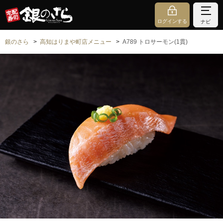
ログインする
ナビ
銀のさら
高知はりまや町店メニュー
A789 トロサーモン(1貫)