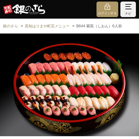
ログインする
ナビ
銀のさら
高知はりまや町店メニュー
B644 紫苑（しおん）6人前