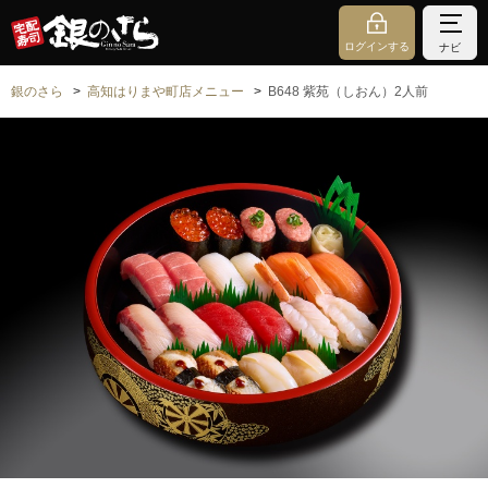
ログインする
ナビ
銀のさら
高知はりまや町店メニュー
B648 紫苑（しおん）2人前