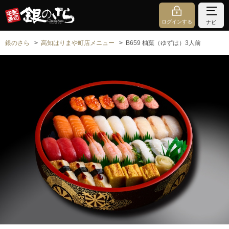
ログインする
ナビ
銀のさら
高知はりまや町店メニュー
B659 柚葉（ゆずは）3人前