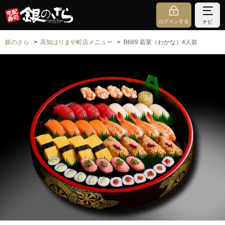
ログインする
ナビ
銀のさら
高知はりまや町店メニュー
B669 若菜（わかな）4人前