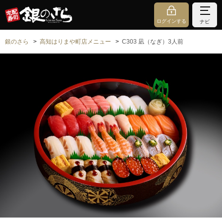
ログインする
ナビ
銀のさら
高知はりまや町店メニュー
C303 凪（なぎ）3人前