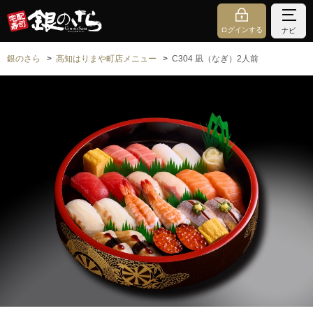
ログインする
ナビ
銀のさら
高知はりまや町店メニュー
C304 凪（なぎ）2人前