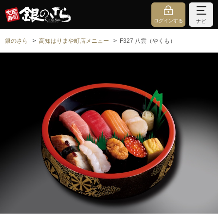
ログインする
ナビ
銀のさら
高知はりまや町店メニュー
F327 八雲（やくも）