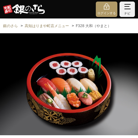
ログインする
ナビ
銀のさら
高知はりまや町店メニュー
F328 大和（やまと）