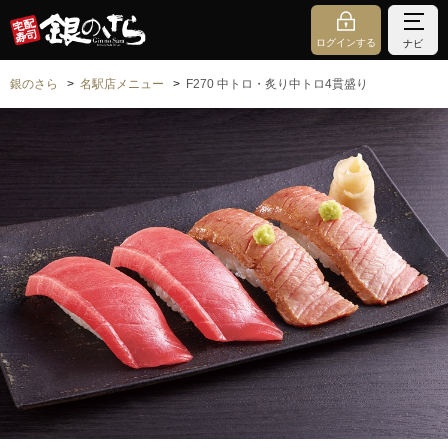
ログインする
ナビ
銀のさら
名駅店メニュー
F270 中トロ・炙り中トロ4貫盛り