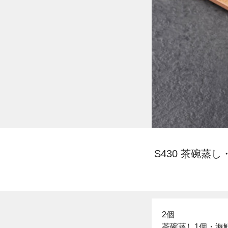
S430 茶碗蒸
2個
茶碗蒸し1個・海