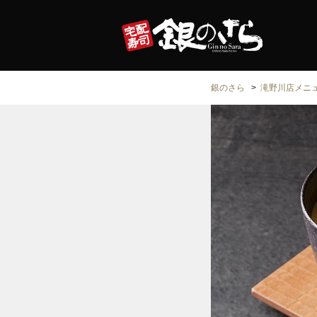
銀のさら
滝野川店メニ