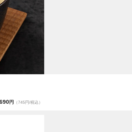
690
円
（745円/税込）