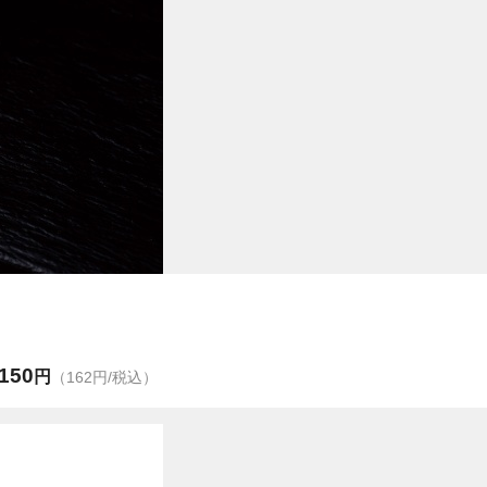
150
円
（162円/税込）