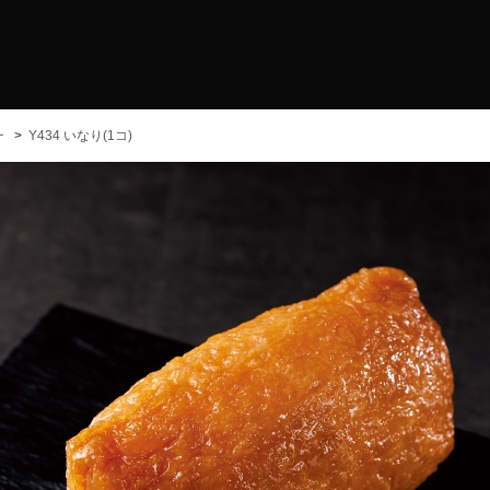
ー
Y434 いなり(1コ)