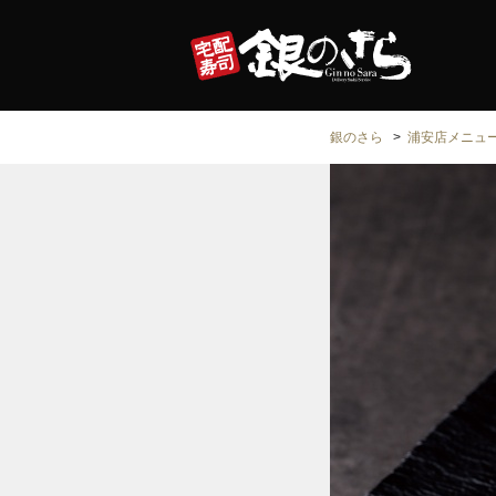
銀のさら
浦安店メニュ