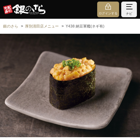
ログインする
ナビ
銀のさら
厚別清田店メニュー
Y438 納豆軍艦(ネギ有)