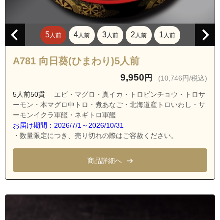
5
4
3
2
1
人前
人前
人前
人前
人前
A781 向日葵(ひまわり)5人前
9,950
円
(10,746円/税込)
5人前50貫
エビ・マグロ・真イカ・トロビンチョウ・トロサ
ーモン・本マグロ中トロ・煮あなご・北海道産トロいわし・サ
ーモンイクラ軍艦・ネギトロ軍艦
お届け期間：2026/7/1～2026/10/31
・数量限定につき、売り切れの際はご容赦ください。
商品詳細へ