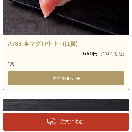
A788 本マグロ中トロ(1貫)
550
円
(594円/税込)
1貫
商品詳細へ
注文に進む