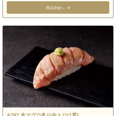
商品詳細へ
A797 本マグロ炙り中トロ(1貫)