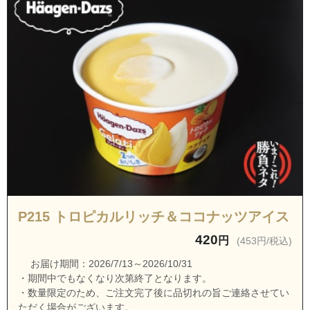
東京都八王子市弐分方町
東京都八王子市平岡町
東京都八王子市みつい台１丁目
東京都八王子市みつい台２丁目
東京都八王子市宮下町
東京都八王子市元八王子町１丁目
東京都八王子市元八王子町２丁目
東京都八王子市元本郷町１丁目
東京都八王子市元本郷町２丁目
東京都八王子市元本郷町３丁目
P215 トロピカルリッチ＆ココナッツアイス
東京都八王子市元本郷町４丁目
420
円
(453円/税込)
東京都八王子市元横山町３丁目
お届け期間：2026/7/13～2026/10/31
・期間中でもなくなり次第終了となります。
東京都八王子市谷野町
・数量限定のため、ご注文完了後に品切れの旨ご連絡させてい
東京都八王子市横川町
ただく場合がございます。