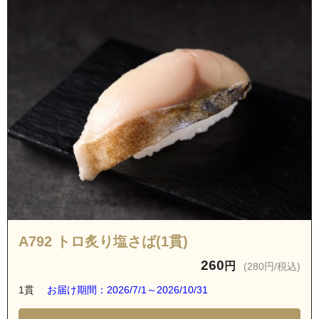
A792 トロ炙り塩さば(1貫)
260
円
(280円/税込)
1貫
お届け期間：2026/7/1～2026/10/31