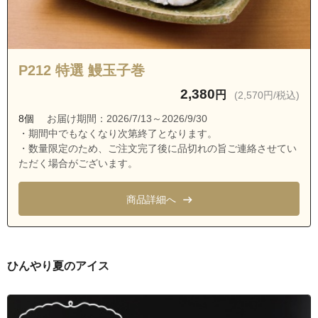
東京都八王子市丹木町２丁目
東京都八王子市丹木町３丁目
東京都八王子市戸吹町
P212 特選 鰻玉子巻
東京都八王子市中野上町１丁目
2,380
円
(2,570円/税込)
東京都八王子市中野上町２丁目
8個
お届け期間：2026/7/13～2026/9/30
東京都八王子市中野上町３丁目
・期間中でもなくなり次第終了となります。
・数量限定のため、ご注文完了後に品切れの旨ご連絡させてい
東京都八王子市中野上町４丁目
ただく場合がございます。
東京都八王子市中野上町５丁目
東京都八王子市中野山王１丁目
商品詳細へ
東京都八王子市中野山王２丁目
東京都八王子市中野山王３丁目
東京都八王子市中野町
ひんやり夏のアイス
東京都八王子市楢原町
東京都八王子市西寺方町