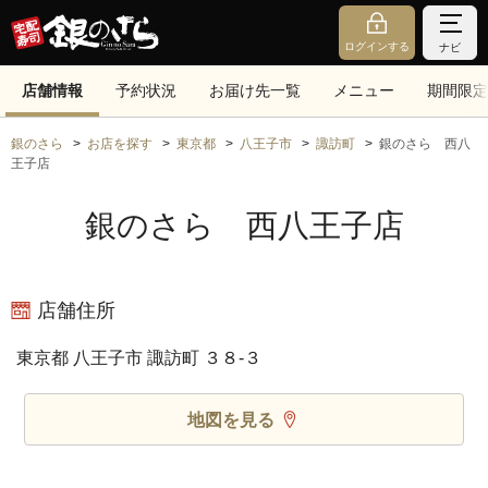
ログインする
ナビ
店舗情報
予約状況
お届け先一覧
メニュー
期間限定
銀のさら
お店を探す
東京都
八王子市
諏訪町
銀のさら 西八
王子店
銀のさら 西八王子店
店舗住所
東京都 八王子市 諏訪町 ３８‐３
地図を見る