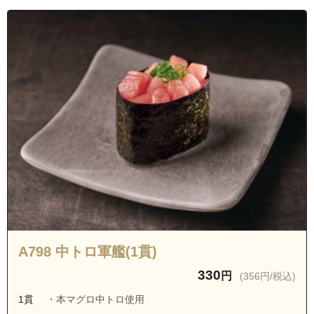
A798 中トロ軍艦(1貫)
330
円
(356円/税込)
1貫
・本マグロ中トロ使用