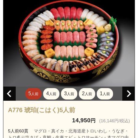
5
4
3
2
1
人前
人前
人前
人前
人前
A776 琥珀(こはく)5人前
14,950
円
(16,146円/税込)
5人前60貫
マグロ・真イカ・北海道産トロいわし・うなぎ・
トロ炙り塩さば・真鯛・生車エビ・トロサーモン・本マグロ中