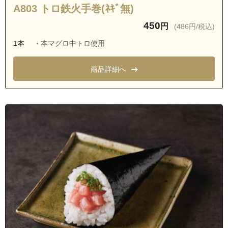
A803 トロ鉄火手巻(ﾈｷﾞ無)
450
円
(486円/税込)
1本
・本マグロ中トロ使用
商品詳細へ