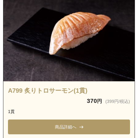
A799 炙りトロサーモン(1貫)
370
円
(399円/税込)
1貫
商品詳細へ