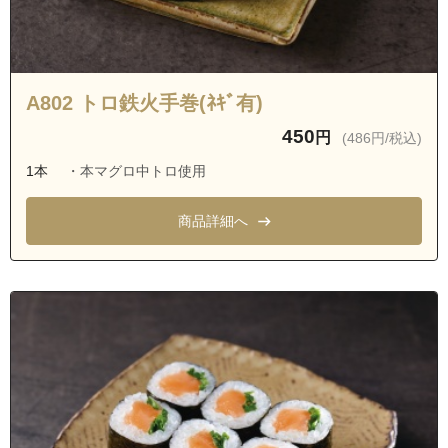
A802 トロ鉄火手巻(ﾈｷﾞ有)
450
円
(486円/税込)
1本
・本マグロ中トロ使用
商品詳細へ