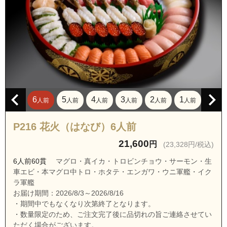
東京都あきる野市野辺
東京都あきる野市引田
東京都あきる野市平沢
東京都あきる野市平沢東１丁目
東京都あきる野市渕上
東京都昭島市拝島町６丁目
6
5
4
3
2
1
人前
人前
人前
人前
人前
人前
東京都八王子市暁町１丁目
東京都八王子市暁町２丁目
P216 花火（はなび）6人前
東京都八王子市暁町３丁目
21,600
円
(23,328円/税込)
東京都八王子市泉町
6人前60貫
マグロ・真イカ・トロビンチョウ・サーモン・生
車エビ・本マグロ中トロ・ホタテ・エンガワ・ウニ軍艦・イク
東京都八王子市犬目町
ラ軍艦
東京都八王子市梅坪町
お届け期間：2026/8/3～2026/8/16
・期間中でもなくなり次第終了となります。
東京都八王子市大横町
・数量限定のため、ご注文完了後に品切れの旨ご連絡させてい
東京都八王子市加住町１丁目
ただく場合がございます。