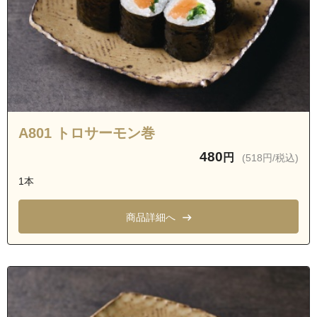
A801 トロサーモン巻
480
円
(518円/税込)
1本
商品詳細へ