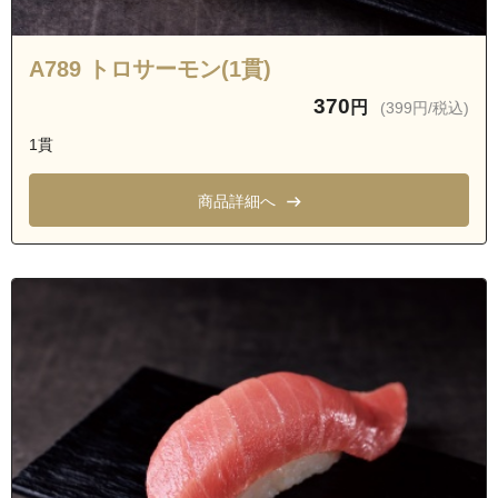
A789 トロサーモン(1貫)
370
円
(399円/税込)
1貫
商品詳細へ