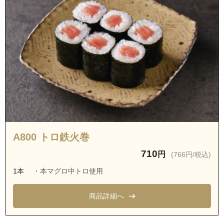
A800 トロ鉄火巻
710
円
(766円/税込)
1本
・本マグロ中トロ使用
商品詳細へ