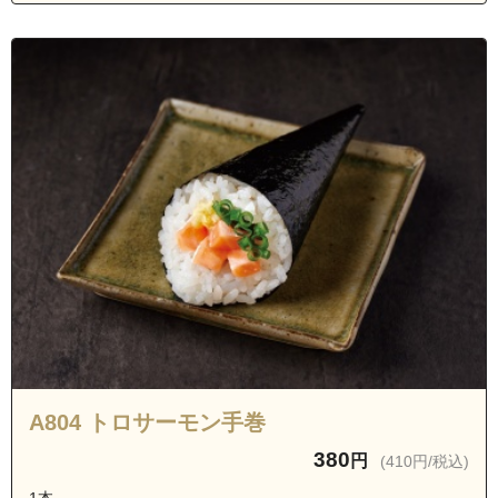
A804 トロサーモン手巻
380
円
(410円/税込)
1本