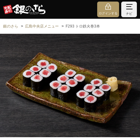
ログインする
ナビ
銀のさら
広島中央店メニュー
F293 トロ鉄火巻3本