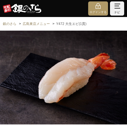
ログインする
ナビ
銀のさら
広島東店メニュー
Y472 大生エビ(1貫)