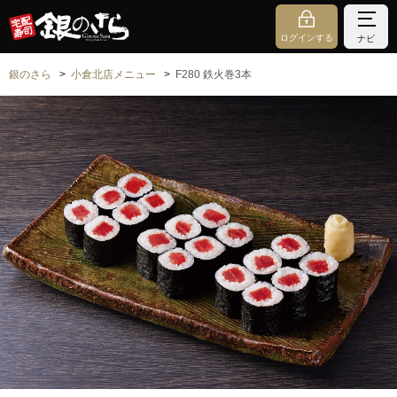
ログインする
ナビ
銀のさら
小倉北店メニュー
F280 鉄火巻3本