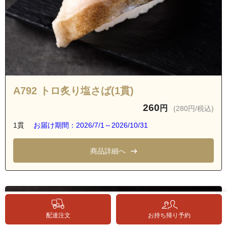
A792 トロ炙り塩さば(1貫)
260
円
(280円/税込)
1貫
お届け期間：2026/7/1～2026/10/31
商品詳細へ
配達注文
お持ち帰り予約