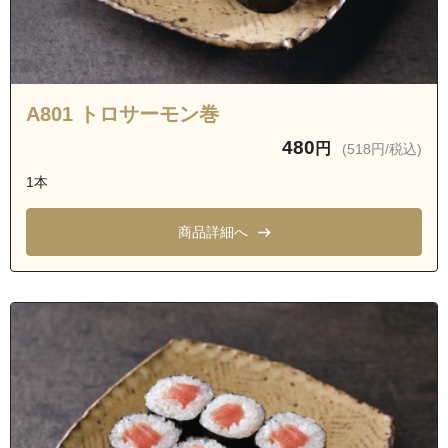
A801 トロサーモン巻
480
円
(518円/税込)
1本
商品詳細へ