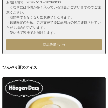
愛知県名古屋市瑞穂区彌富通１丁目
お届け期間：2026/7/13～2026/9/30
・うなぎには小骨が多く入っている場合がございますのでご注
愛知県名古屋市瑞穂区彌富通２丁目
意ください。
愛知県名古屋市瑞穂区彌富通３丁目
・期間中でもなくなり次第終了となります。
・数量限定のため、ご注文完了後に品切れの旨ご連絡させてい
愛知県名古屋市瑞穂区彌富通４丁目
ただく場合がございます。
愛知県名古屋市瑞穂区彌富通５丁目
・使い捨て容器でお届けします。
愛知県名古屋市南区赤坪町
商品詳細へ
愛知県名古屋市南区阿原町
愛知県名古屋市南区扇田町
愛知県名古屋市南区大堀町
ひんやり夏のアイス
愛知県名古屋市南区貝塚町
愛知県名古屋市南区駈上１丁目
愛知県名古屋市南区駈上２丁目
愛知県名古屋市南区笠寺町市場
愛知県名古屋市南区笠寺町市場東