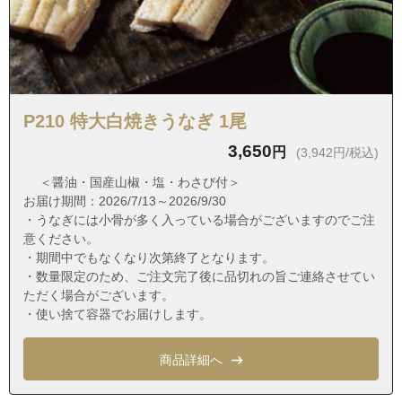
愛知県名古屋市瑞穂区岳見町６丁目
愛知県名古屋市瑞穂区田辺通６丁目
愛知県名古屋市瑞穂区玉水町１丁目
愛知県名古屋市瑞穂区玉水町２丁目
P210 特大白焼きうなぎ 1尾
愛知県名古屋市瑞穂区中根町１丁目
愛知県名古屋市瑞穂区中根町２丁目
3,650
円
(3,942円/税込)
愛知県名古屋市瑞穂区中根町３丁目
＜醤油・国産山椒・塩・わさび付＞
お届け期間：2026/7/13～2026/9/30
愛知県名古屋市瑞穂区中根町４丁目
・うなぎには小骨が多く入っている場合がございますのでご注
愛知県名古屋市瑞穂区中根町５丁目
意ください。
・期間中でもなくなり次第終了となります。
愛知県名古屋市瑞穂区仁所町１丁目
・数量限定のため、ご注文完了後に品切れの旨ご連絡させてい
愛知県名古屋市瑞穂区仁所町２丁目
ただく場合がございます。
・使い捨て容器でお届けします。
愛知県名古屋市瑞穂区日向町１丁目
愛知県名古屋市瑞穂区日向町２丁目
商品詳細へ
愛知県名古屋市瑞穂区日向町３丁目