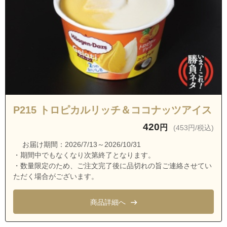
愛知県名古屋市南区笠寺町上新町
愛知県名古屋市南区笠寺町下新町
愛知県名古屋市南区笠寺町大門
愛知県名古屋市南区笠寺町中切
愛知県名古屋市南区笠寺町西之門
愛知県名古屋市南区笠寺町迫間
愛知県名古屋市南区笠寺町松東
P215 トロピカルリッチ＆ココナッツアイス
愛知県名古屋市南区笠寺町柚ノ木
420
円
(453円/税込)
愛知県名古屋市南区春日野町
お届け期間：2026/7/13～2026/10/31
愛知県名古屋市南区粕畠町１丁目
・期間中でもなくなり次第終了となります。
愛知県名古屋市南区粕畠町２丁目
・数量限定のため、ご注文完了後に品切れの旨ご連絡させてい
ただく場合がございます。
愛知県名古屋市南区粕畠町３丁目
愛知県名古屋市南区霞町
商品詳細へ
愛知県名古屋市南区菊住１丁目