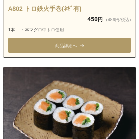
愛知県名古屋市天白区弥生が岡
A802 トロ鉄火手巻(ﾈｷﾞ有)
愛知県名古屋市瑞穂区彌富町
450
円
(486円/税込)
愛知県名古屋市天白区天白町大字島田字大下
1本
・本マグロ中トロ使用
愛知県名古屋市天白区天白町大字島田字中曽根
愛知県名古屋市天白区天白町大字島田字保呂
商品詳細へ
愛知県名古屋市緑区鳴海町藤川
愛知県名古屋市緑区熊の前１丁目
愛知県名古屋市緑区熊の前２丁目
愛知県名古屋市緑区元徳重１丁目
愛知県名古屋市緑区元徳重２丁目
愛知県名古屋市天白区相川１丁目
愛知県名古屋市天白区相川２丁目