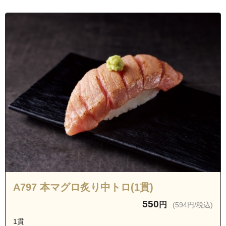
A797 本マグロ炙り中トロ(1貫)
550
円
(594円/税込)
1貫