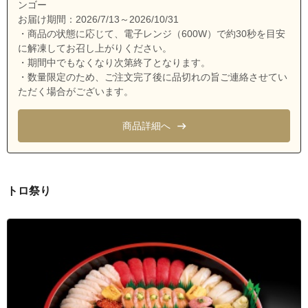
愛知県名古屋市南区鯛取通５丁目
ンゴー
お届け期間：2026/7/13～2026/10/31
愛知県名古屋市南区鶴里町１丁目
・商品の状態に応じて、電子レンジ（600W）で約30秒を目安
愛知県名古屋市南区鶴里町２丁目
に解凍してお召し上がりください。
・期間中でもなくなり次第終了となります。
愛知県名古屋市南区鶴里町３丁目
・数量限定のため、ご注文完了後に品切れの旨ご連絡させてい
ただく場合がございます。
愛知県名古屋市南区鶴田１丁目
愛知県名古屋市南区鶴田２丁目
商品詳細へ
愛知県名古屋市南区寺崎町
愛知県名古屋市南区鳥栖１丁目
愛知県名古屋市南区鳥栖２丁目
トロ祭り
愛知県名古屋市南区中江１丁目
愛知県名古屋市南区中江２丁目
愛知県名古屋市南区西桜町
愛知県名古屋市南区白雲町
愛知県名古屋市南区平子１丁目