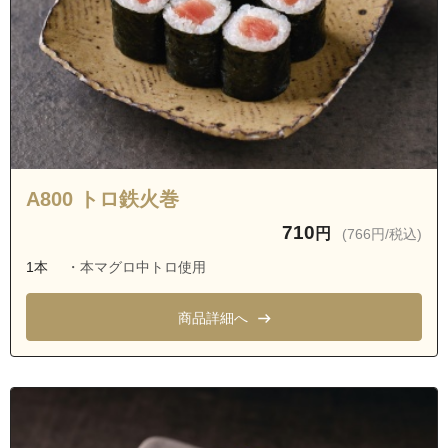
A800 トロ鉄火巻
710
円
(766円/税込)
1本
・本マグロ中トロ使用
商品詳細へ