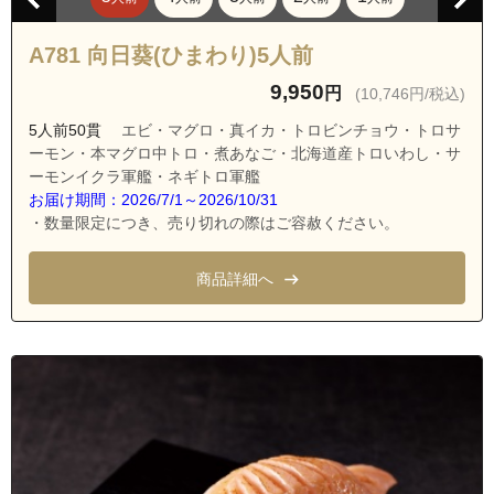
愛知県名古屋市緑区黒沢台１丁目
愛知県名古屋市緑区黒沢台２丁目
A781 向日葵(ひまわり)5人前
愛知県名古屋市緑区黒沢台３丁目
9,950
円
(10,746円/税込)
愛知県名古屋市緑区黒沢台４丁目
5人前50貫
エビ・マグロ・真イカ・トロビンチョウ・トロサ
愛知県名古屋市緑区黒沢台５丁目
ーモン・本マグロ中トロ・煮あなご・北海道産トロいわし・サ
ーモンイクラ軍艦・ネギトロ軍艦
愛知県名古屋市緑区鳴海町字神沢
お届け期間：2026/7/1～2026/10/31
愛知県名古屋市緑区鳴海町字神ノ倉
・数量限定につき、売り切れの際はご容赦ください。
愛知県名古屋市緑区西神の倉１丁目
商品詳細へ
愛知県名古屋市緑区西神の倉２丁目
愛知県名古屋市緑区神の倉１丁目
愛知県名古屋市緑区神の倉２丁目
愛知県名古屋市緑区神の倉３丁目
愛知県名古屋市緑区神の倉４丁目
愛知県名古屋市緑区東神の倉１丁目