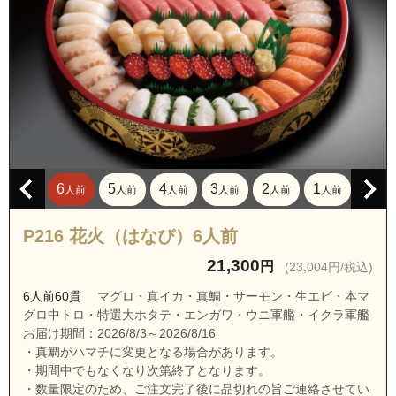
愛知県名古屋市天白区島田黒石
愛知県名古屋市天白区菅田１丁目
愛知県名古屋市天白区菅田２丁目
愛知県名古屋市天白区菅田３丁目
愛知県名古屋市天白区高坂町
愛知県名古屋市天白区高宮町
愛知県名古屋市天白区土原１丁目
6
5
4
3
2
1
人前
人前
人前
人前
人前
人前
愛知県名古屋市天白区土原２丁目
愛知県名古屋市天白区土原３丁目
P216 花火（はなび）6人前
愛知県名古屋市天白区土原４丁目
21,300
円
(23,004円/税込)
愛知県名古屋市天白区土原５丁目
6人前60貫
マグロ・真イカ・真鯛・サーモン・生エビ・本マ
グロ中トロ・特選大ホタテ・エンガワ・ウニ軍艦・イクラ軍艦
愛知県名古屋市天白区天白町大字島田黒石
お届け期間：2026/8/3～2026/8/16
愛知県名古屋市天白区天白町大字島田山ノ杁
・真鯛がハマチに変更となる場合があります。
・期間中でもなくなり次第終了となります。
愛知県名古屋市天白区天白町大字野並相生
・数量限定のため、ご注文完了後に品切れの旨ご連絡させてい