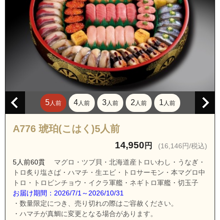
愛知県名古屋市南区平子２丁目
愛知県名古屋市南区星宮町
愛知県名古屋市南区本城町１丁目
愛知県名古屋市南区本城町２丁目
愛知県名古屋市南区本城町３丁目
愛知県名古屋市南区前浜通５丁目
愛知県名古屋市南区前浜通６丁目
5
4
3
2
1
人前
人前
人前
人前
人前
愛知県名古屋市南区前浜通７丁目
A776 琥珀(こはく)5人前
愛知県名古屋市南区見晴町
14,950
愛知県名古屋市南区明円町
円
(16,146円/税込)
愛知県名古屋市南区元桜田町
5人前60貫
マグロ・ツブ貝・北海道産トロいわし・うなぎ・
トロ炙り塩さば・ハマチ・生エビ・トロサーモン・本マグロ中
愛知県名古屋市南区元桜田町１丁目
トロ・トロビンチョウ・イクラ軍艦・ネギトロ軍艦・切玉子
愛知県名古屋市南区元桜田町２丁目
お届け期間：2026/7/1～2026/10/31
・数量限定につき、売り切れの際はご容赦ください。
愛知県名古屋市南区元桜田町３丁目
・ハマチが真鯛に変更となる場合があります。