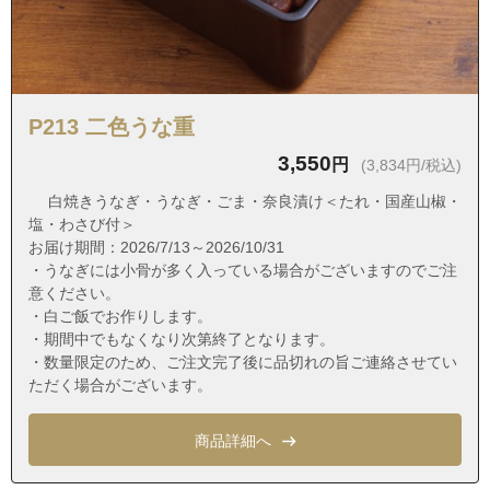
愛知県名古屋市天白区野並４丁目
愛知県名古屋市天白区久方１丁目
愛知県名古屋市天白区久方２丁目
愛知県名古屋市天白区久方３丁目
P213 二色うな重
愛知県名古屋市天白区一つ山１丁目
3,550
円
(3,834円/税込)
愛知県名古屋市天白区一つ山２丁目
白焼きうなぎ・うなぎ・ごま・奈良漬け＜たれ・国産山椒・
愛知県名古屋市天白区一つ山３丁目
塩・わさび付＞
お届け期間：2026/7/13～2026/10/31
愛知県名古屋市天白区一つ山４丁目
・うなぎには小骨が多く入っている場合がございますのでご注
愛知県名古屋市天白区一つ山５丁目
意ください。
・白ご飯でお作りします。
愛知県名古屋市天白区福池１丁目
・期間中でもなくなり次第終了となります。
愛知県名古屋市天白区福池２丁目
・数量限定のため、ご注文完了後に品切れの旨ご連絡させてい
ただく場合がございます。
愛知県名古屋市天白区古川町
愛知県名古屋市天白区保呂町
商品詳細へ
愛知県名古屋市天白区元八事１丁目