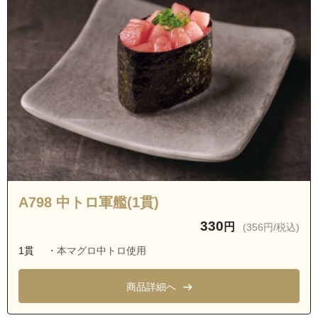
A798 中トロ軍艦(1貫)
330
円
(356円/税込)
1貫
・本マグロ中トロ使用
商品詳細へ