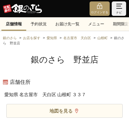
ログインする
ナビ
店舗情報
予約状況
お届け先一覧
メニュー
期間限定
銀のさら
お店を探す
愛知県
名古屋市 天白区
山根町
銀のさ
ら 野並店
銀のさら 野並店
店舗住所
愛知県 名古屋市 天白区 山根町 ３３７
地図を見る