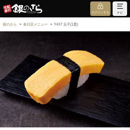
ログインする
ナビ
銀のさら
春日店メニュー
Y437 玉子(1貫)