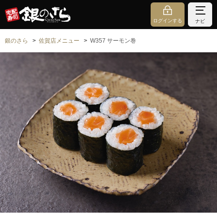
ログインする
ナビ
銀のさら
佐賀店メニュー
W357 サーモン巻