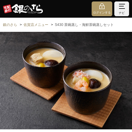
ログインする
ナビ
銀のさら
佐賀店メニュー
S430 茶碗蒸し・海鮮茶碗蒸しセット