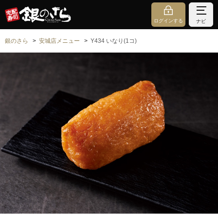
ログインする
ナビ
銀のさら
安城店メニュー
Y434 いなり(1コ)