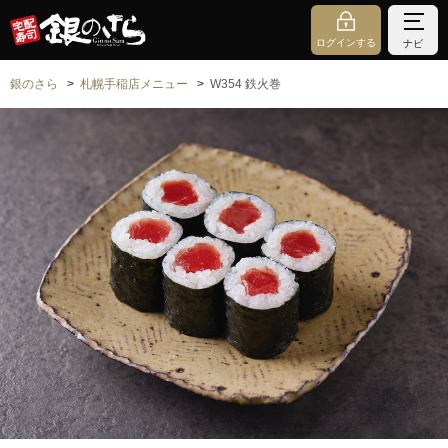
ログインする
ナビ
銀のさら
札幌手稲店メニュー
W354 鉄火巻