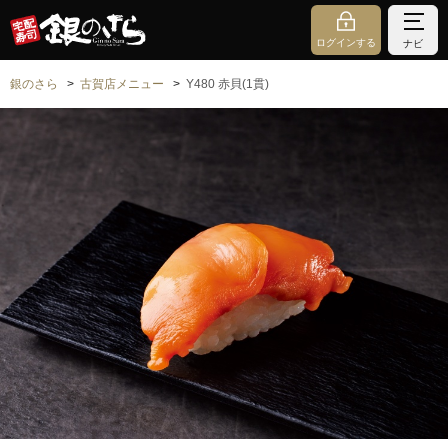
ログインする
ナビ
銀のさら
古賀店メニュー
Y480 赤貝(1貫)