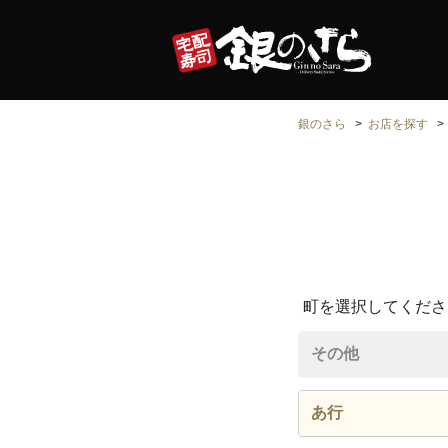
銀のさら
お店を探す
町を選択してくださ
その他
あ行