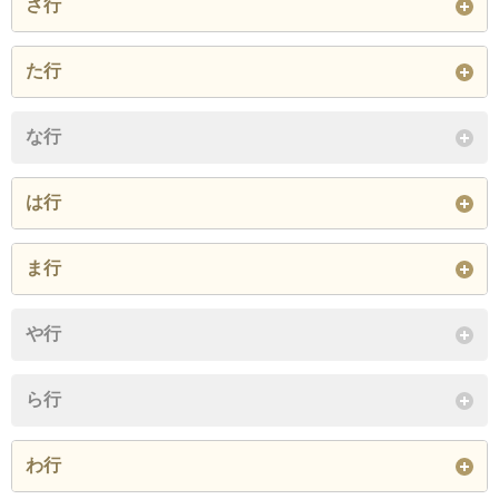
さ行
閉じる
大字堺田
大字志茂
た行
閉じる
大字月楯
大字富澤
な行
閉じる
は行
大字東法田
大字法田
大字本城
ま行
閉じる
大字満澤
大字向町
や行
閉じる
ら行
わ行