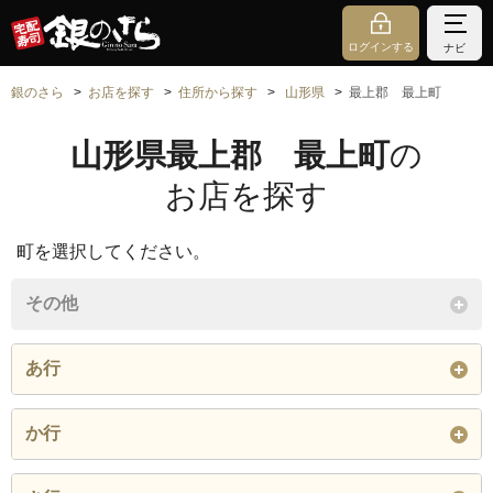
ログインする
ナビ
銀のさら
お店を探す
住所から探す
山形県
最上郡 最上町
山形県最上郡 最上町
の
お店を探す
町を選択してください。
その他
あ行
大字大堀
か行
閉じる
大字黒澤