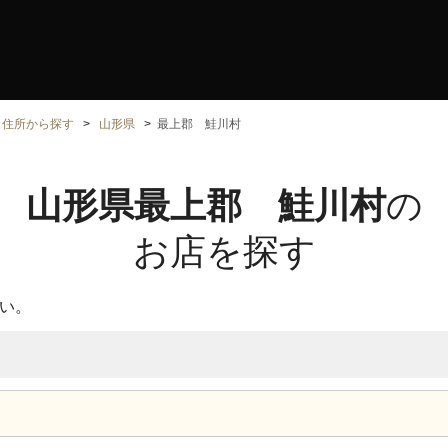
住所から探す
山形県
最上郡 鮭川村
山形県最上郡 鮭川村
の
お店を探す
い。