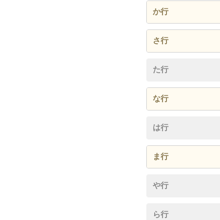
大字石名
か行
大字川
さ行
大字佐
た行
な行
大字中
は行
ま行
大字曲
や行
ら行