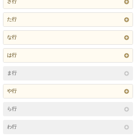
さ行
大船
大町
岡本
腰越
小袋谷
小町
坂ノ下
笹目町
佐助
た行
御成町
極楽寺
材木座
七里ガ浜
七里ガ浜東
高野
玉縄
台
な行
閉じる
閉じる
城廻
十二所
浄明寺
津
津西
手広
二階堂
西鎌倉
西御門
は行
関谷
寺分
常盤
閉じる
長谷
笛田
ま行
閉じる
閉じる
閉じる
や行
山崎
山ノ内
由比ガ浜
ら行
雪ノ下
わ行
閉じる