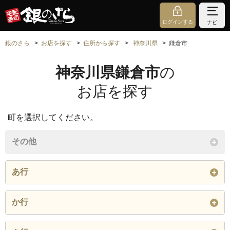
ログインする
ナビ
銀のさら
お店を探す
住所から探す
神奈川県
鎌倉市
神奈川県鎌倉市
の
お店を探す
町を選択してください。
その他
あ行
稲村ガ崎
今泉
今泉台
か行
岩瀬
植木
扇ガ谷
梶原
鎌倉山
上町屋