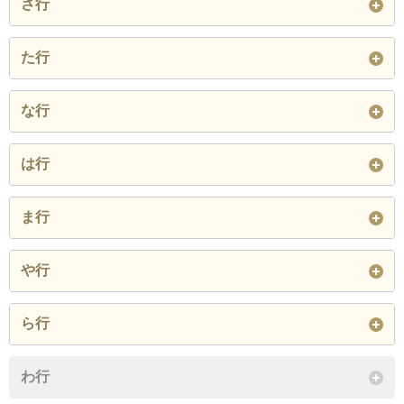
さ行
字池ケ原
字市谷
字井野河内
字上大田
字上河合
字上藤又
字坂戸
字材木
字七黒
た行
字岩崎
字牛首
字瓜生
字上矢田
字加茂
字刈安
字七野
字清水
字下河合
字竹橋
字種
字田屋
な行
字上野
字越中坂
字大窪
字川尻
字河内
字北中条
字下中
字下藤又
字下矢田
字九折
字津幡
字富田
字中須加
字中橋
字中山
字太田
字大坪
字大畠
は行
字北横根
字興津
字倉見
字庄
字常徳
字杉瀬
字鳥越
字鳥屋尾
字能瀬
字大熊
井上の荘
字八ノ谷
字原
字東荒屋
字倶利伽羅
字仮生
字湖東
ま行
閉じる
閉じる
閉じる
閉じる
字彦太郎畠
字平野
字舟橋
字篭月
字小熊
字五反田
字御門
字緑が丘
字南中条
や行
字別所
字菩提寺
舟尾
北中条
字南横根
字宮田
字明神
字谷内
字山北
字山森
ら行
閉じる
閉じる
閉じる
字横浜
字吉倉
字領家
字蓮花寺
わ行
閉じる