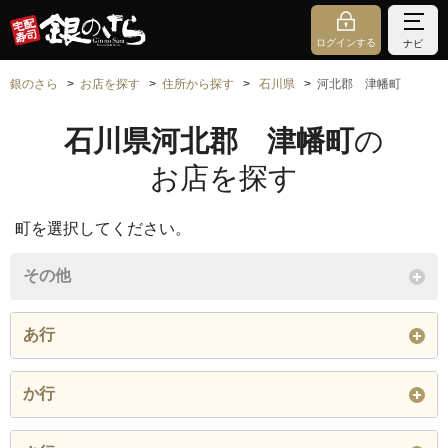
ログインする
ナビ
銀のさら
お店を探す
住所から探す
石川県
河北郡 津幡町
石川県河北郡 津幡町
の
お店を探す
町を選択してください。
その他
あ行
字相窪
字浅田
字浅谷
か行
字朝日畑
字旭山
字莇谷
字加賀爪
字笠池ケ原
字潟端