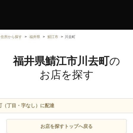
住所から探す
福井県
鯖江市
川去町
福井県鯖江市川去町
の
お店を探す
町（丁目・字なし）に配達
お店を探すトップへ戻る