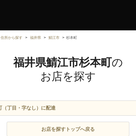
住所から探す
福井県
鯖江市
杉本町
福井県鯖江市杉本町
の
お店を探す
町（丁目・字なし）に配達
お店を探すトップへ戻る