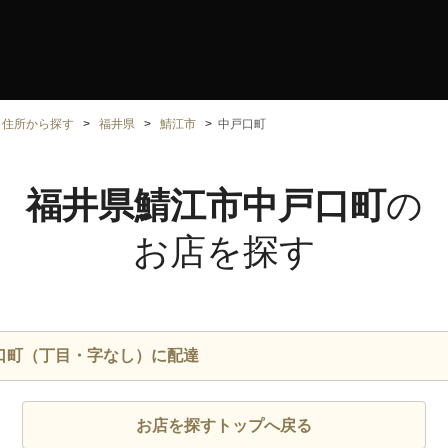
住所から探す
福井県
鯖江市
中戸口町
福井県鯖江市中戸口町
の
お店を探す
口町（丁目・字なし）に配達
お店を探すトップへ戻る