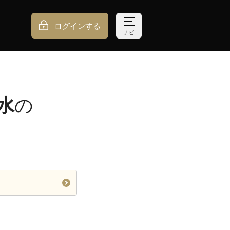
ログインする
ナビ
水
の