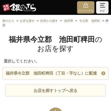
ログインする
ナビ
銀のさら
お店を探す
住所から探す
福井県
今立郡 池田町
稗
田
福井県今立郡 池田町稗田
の
お店を探す
選択してください。
福井県今立郡 池田町稗田（丁目・字なし）に配達
お店を探すトップへ戻る