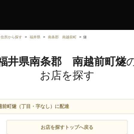
住所から探す
福井県
南条郡 南越前町
燧
福井県南条郡 南越前町燧
お店を探す
越前町燧（丁目・字なし）に配達
お店を探すトップへ戻る